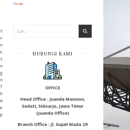
et
er
an
ic
HUBUNGI KAMI
es
an
ng
an
AT
OFFICE
ah
Head Office : Juanda Mansion,
ai
Sedati, Sidoarjo, Jawa Timur
ce
(Juanda Office)
ap
Branch Office : Jl. Gajah Mada 29