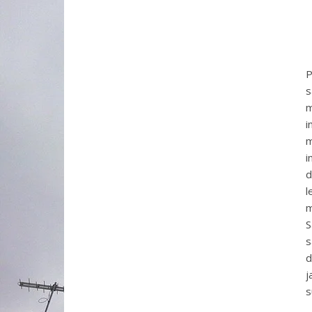
P
s
m
i
m
i
d
l
m
S
s
d
j
s