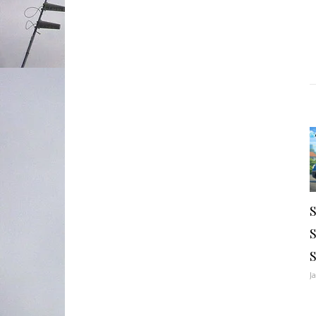
S
S
J