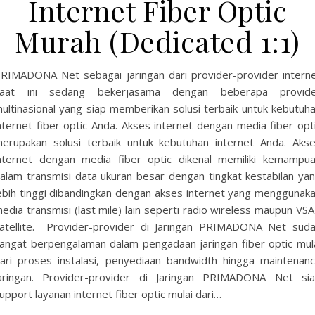
Internet Fiber Optic
Murah (Dedicated 1:1)
RIMADONA Net sebagai jaringan dari provider-provider intern
aat ini sedang bekerjasama dengan beberapa provid
ultinasional yang siap memberikan solusi terbaik untuk kebutuh
nternet fiber optic Anda. Akses internet dengan media fiber opt
erupakan solusi terbaik untuk kebutuhan internet Anda. Aks
nternet dengan media fiber optic dikenal memiliki kemampu
alam transmisi data ukuran besar dengan tingkat kestabilan ya
ebih tinggi dibandingkan dengan akses internet yang menggunak
edia transmisi (last mile) lain seperti radio wireless maupun VS
atellite. Provider-provider di Jaringan PRIMADONA Net sud
angat berpengalaman dalam pengadaan jaringan fiber optic mul
ari proses instalasi, penyediaan bandwidth hingga maintenan
aringan. Provider-provider di Jaringan PRIMADONA Net si
upport layanan internet fiber optic mulai dari…