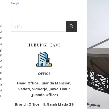
ll
ma
ke
la
HUBUNGI KAMI
gi
en
ra
ia
an
OFFICE
an
Head Office : Juanda Mansion,
ja
Sedati, Sidoarjo, Jawa Timur
pa
(Juanda Office)
l.
Branch Office : Jl. Gajah Mada 29