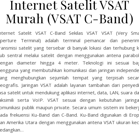
Internet Satelit VSAT
Murah (VSAT C-Band)
nternet Satelit VSAT C-Band Sekilas VSAT VSAT (Very Sma
perture Terminal) adalah terminal pemancar dan peneri
ransmisi satelit yang tersebar di banyak lokasi dan terhubung 
ub sentral melalui satelit dengan menggunakan antena parabo
engan diameter hingga 4 meter. Teknologi ini sesuai ba
engguna yang membutuhkan komunikasi dan jaringan independ
ang menghubungkan sejumlah tempat yang terpisah seca
eografis. Jaringan VSAT adalah layanan tambahan dari penyed
asa satelit untuk mendukung aplikasi internet, data, LAN, suara d
aksimili serta VoIP. VSAT sesuai dengan kebutuhan jaring
omunikasi publik maupun private. Secara umum sistem ini beker
ada frekuensi Ku-Band dan C-Band. Ku-Band digunakan di Ero
an Amerika Utara dengan menggunakan antena VSAT ukuran keci
edangkan…