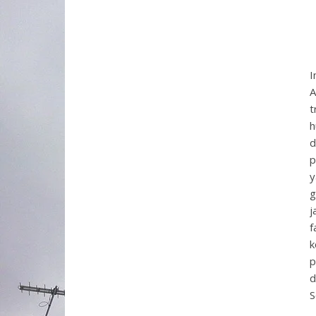
I
A
t
h
d
p
y
g
j
f
k
p
d
S