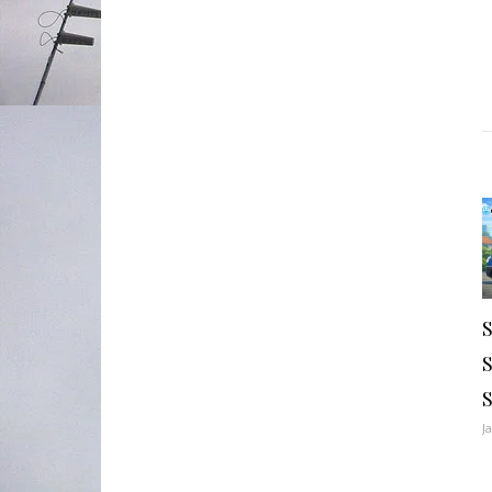
S
S
J