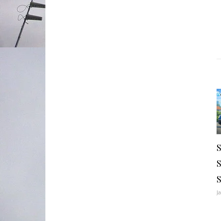
S
S
J