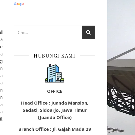
ll
ma
ke
la
HUBUNGI KAMI
gi
en
ra
ia
an
OFFICE
an
Head Office : Juanda Mansion,
ja
Sedati, Sidoarjo, Jawa Timur
pa
(Juanda Office)
l.
Branch Office : Jl. Gajah Mada 29