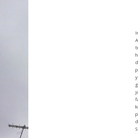
I
A
t
h
d
p
y
g
j
f
k
p
d
S