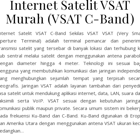
Internet Satelit VSAT
Murah (VSAT C-Band)
nternet Satelit VSAT C-Band Sekilas VSAT VSAT (Very Sma
perture Terminal) adalah terminal pemancar dan peneri
ransmisi satelit yang tersebar di banyak lokasi dan terhubung 
ub sentral melalui satelit dengan menggunakan antena parabo
engan diameter hingga 4 meter. Teknologi ini sesuai ba
engguna yang membutuhkan komunikasi dan jaringan independ
ang menghubungkan sejumlah tempat yang terpisah seca
eografis. Jaringan VSAT adalah layanan tambahan dari penyed
asa satelit untuk mendukung aplikasi internet, data, LAN, suara d
aksimili serta VoIP. VSAT sesuai dengan kebutuhan jaring
omunikasi publik maupun private. Secara umum sistem ini beker
ada frekuensi Ku-Band dan C-Band. Ku-Band digunakan di Ero
an Amerika Utara dengan menggunakan antena VSAT ukuran keci
edangkan…