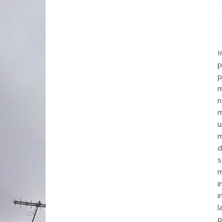
I
p
m
n
m
u
m
d
s
m
i
i
l
p