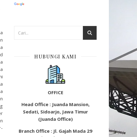
h
ia
n
pa
ed
HUBUNGI KAMI
ga
da
ni
ka
sa
OFFICE
an
Head Office : Juanda Mansion,
ng
Sedati, Sidoarjo, Jawa Timur
er
(Juanda Office)
an
r-
Branch Office : Jl. Gajah Mada 29