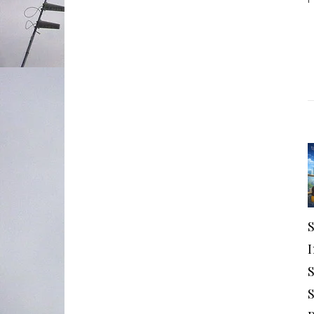
S
S
S