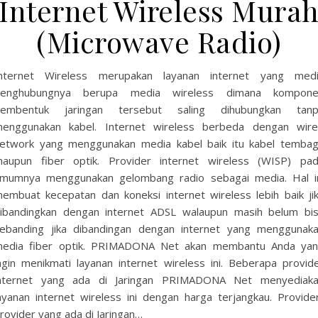
Internet Wireless Mura
(Microwave Radio)
nternet Wireless merupakan layanan internet yang med
penghubungnya berupa media wireless dimana kompone
embentuk jaringan tersebut saling dihubungkan tan
enggunakan kabel. Internet wireless berbeda dengan wir
etwork yang menggunakan media kabel baik itu kabel temba
aupun fiber optik. Provider internet wireless (WISP) pa
mumnya menggunakan gelombang radio sebagai media. Hal i
embuat kecepatan dan koneksi internet wireless lebih baik ji
ibandingkan dengan internet ADSL walaupun masih belum bi
ebanding jika dibandingan dengan internet yang menggunak
edia fiber optik. PRIMADONA Net akan membantu Anda ya
ngin menikmati layanan internet wireless ini. Beberapa provid
nternet yang ada di Jaringan PRIMADONA Net menyediak
ayanan internet wireless ini dengan harga terjangkau. Provide
rovider yang ada di Jaringan…