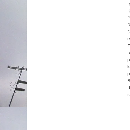
I
K
P
R
S
m
T
t
p
k
p
B
d
s