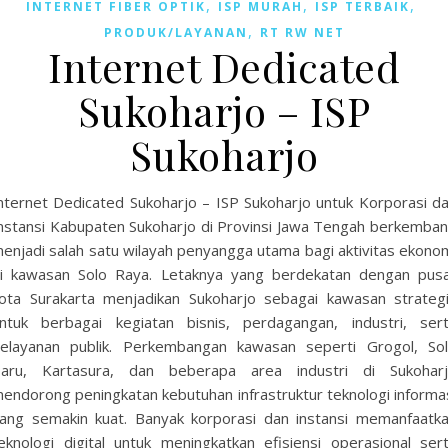
,
,
,
INTERNET FIBER OPTIK
ISP MURAH
ISP TERBAIK
,
PRODUK/LAYANAN
RT RW NET
Internet Dedicated
Sukoharjo – ISP
Sukoharjo
nternet Dedicated Sukoharjo – ISP Sukoharjo untuk Korporasi d
nstansi Kabupaten Sukoharjo di Provinsi Jawa Tengah berkemba
enjadi salah satu wilayah penyangga utama bagi aktivitas ekono
i kawasan Solo Raya. Letaknya yang berdekatan dengan pus
ota Surakarta menjadikan Sukoharjo sebagai kawasan strateg
ntuk berbagai kegiatan bisnis, perdagangan, industri, ser
elayanan publik. Perkembangan kawasan seperti Grogol, So
aru, Kartasura, dan beberapa area industri di Sukohar
endorong peningkatan kebutuhan infrastruktur teknologi informa
ang semakin kuat. Banyak korporasi dan instansi memanfaatk
eknologi digital untuk meningkatkan efisiensi operasional ser