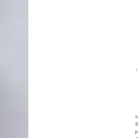
I
B
p