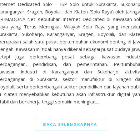
nternet Dedicated Solo – ISP Solo untuk Surakarta, Sukoharj
aranganyar, Sragen, Boyolali, dan Klaten (Solo Raya) oleh Jaring
RIMADONA Net Kebutuhan Internet Dedicated di Kawasan So
aya yang Terus Meningkat Wilayah Solo Raya yang mencak
urakarta, Sukoharjo, Karanganyar, Sragen, Boyolali, dan Klat
erupakan salah satu pusat pertumbuhan ekonomi penting di Ja
engah. Kawasan ini tidak hanya dikenal sebagai pusat budaya Jaw
etapi juga berkembang pesat sebagai kawasan industr
erdagangan, pendidikan, dan pemerintahan. Pertumbuh
awasan industri di Karanganyar dan Sukoharjo, aktivit
erdagangan di Surakarta, sektor manufaktur di Sragen d
oyolali, serta perkembangan sektor pendidikan dan layanan publ
i Klaten menyebabkan kebutuhan akan infrastruktur digital ya
tabil dan berkinerja tinggi semakin meningkat.…
BACA SELENGKAPNYA