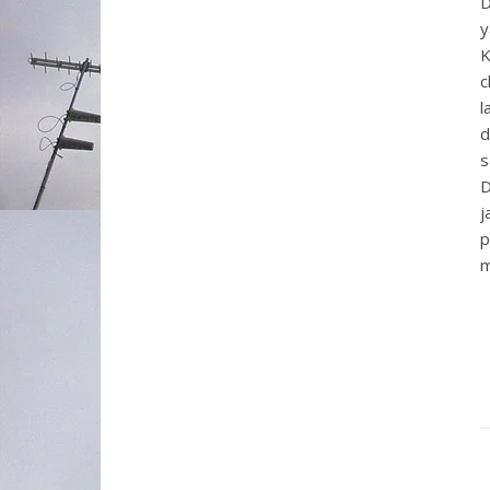
D
y
K
c
l
d
s
D
j
p
m