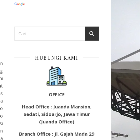
HUBUNGI KAMI
an
ng
mi
at
is
OFFICE
ta
Head Office : Juanda Mansion,
lo
Sedati, Sidoarjo, Jawa Timur
jo
(Juanda Office)
si
an
Branch Office : Jl. Gajah Mada 29
ta