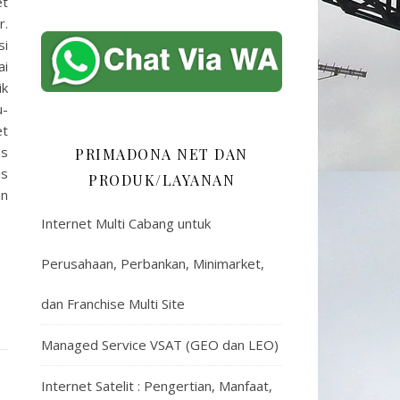
et
r.
si
ai
ik
u-
et
as
PRIMADONA NET DAN
is
PRODUK/LAYANAN
an
Internet Multi Cabang untuk
Perusahaan, Perbankan, Minimarket,
dan Franchise Multi Site
Managed Service VSAT (GEO dan LEO)
Internet Satelit : Pengertian, Manfaat,