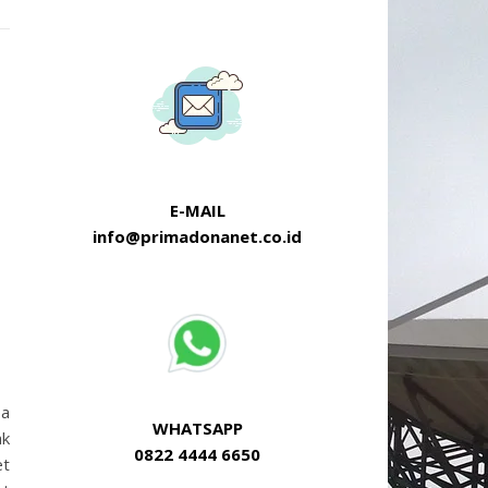
E-MAIL
info@primadonanet.co.id
,
pa
WHATSAPP
ak
0822 4444 6650
et