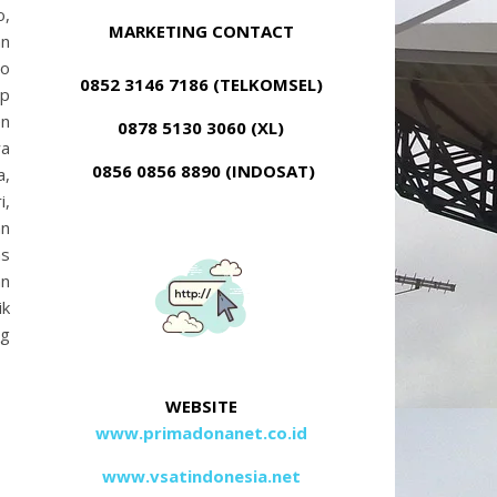
o,
MARKETING CONTACT
an
lo
0852 3146 7186 (TELKOMSEL)
up
en
0878 5130 3060 (XL)
wa
0856 0856 8890 (INDOSAT)
a,
i,
an
as
an
ik
ng
WEBSITE
www.primadonanet.co.id
www.vsatindonesia.net