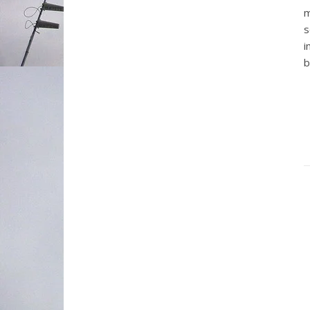
m
s
i
b