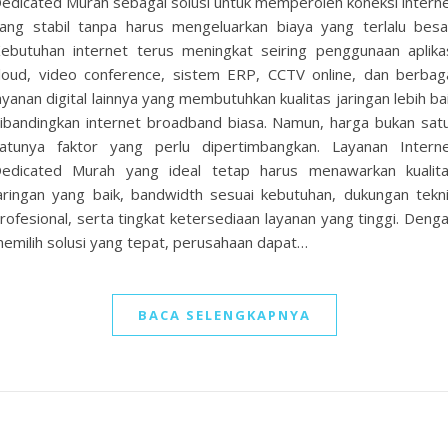
edicated Murah sebagai solusi untuk memperoleh koneksi intern
ang stabil tanpa harus mengeluarkan biaya yang terlalu besa
ebutuhan internet terus meningkat seiring penggunaan aplika
loud, video conference, sistem ERP, CCTV online, dan berbag
ayanan digital lainnya yang membutuhkan kualitas jaringan lebih ba
ibandingkan internet broadband biasa. Namun, harga bukan sat
atunya faktor yang perlu dipertimbangkan. Layanan Intern
edicated Murah yang ideal tetap harus menawarkan kualit
aringan yang baik, bandwidth sesuai kebutuhan, dukungan tekn
rofesional, serta tingkat ketersediaan layanan yang tinggi. Deng
emilih solusi yang tepat, perusahaan dapat…
BACA SELENGKAPNYA