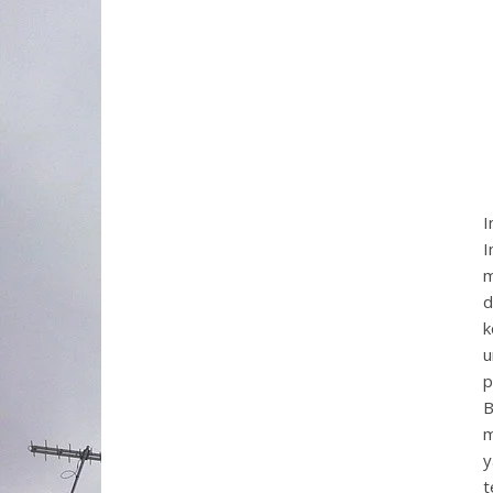
I
I
m
d
k
u
p
B
m
y
t